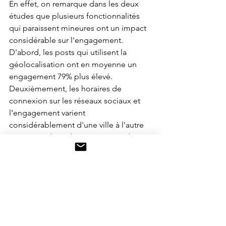
En effet, on remarque dans les deux 
études que plusieurs fonctionnalités 
qui paraissent mineures ont un impact 
considérable sur l'engagement. 
D'abord, les posts qui utilisent la 
géolocalisation ont en moyenne un 
engagement 79% plus élevé. 
Deuxièmement, les horaires de 
connexion sur les réseaux sociaux et 
l'engagement varient 
considérablement d'une ville à l'autre 
en France. Il est donc important de 
regarder dans la partie statistiques 
pour connaître les créneaux les plus 
intéressants pour poster. Enfin, le fait 
d'identifier des utilisateurs permet 
d'obtenir plus d'engagement, et cette 
fonctionnalité est peu utilisée.