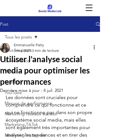
Post
Tous les posts
Emmanuelle Patry
Tous les posts
5 mai 2021
3 min de lecture
Utiliser l'analyse social
E-commerce
media pour optimiser les
Vidéo
performances
Stratégie
Dernière mise à jour :
4 juil. 2021
YouTube
Les données sont cruciales pour 
Mesure de performance
comprendre ce qui fonctionne et ce 
qui ne fonctionne pas dans son propre 
Marketing réseaux sociaux
écosystème social media, mais elles 
Marketing TikTok
sont également très importantes pour 
analyser les tendances et en tirer des 
Marketing Instagram