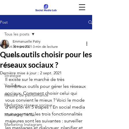
Post
Tous les posts
Emmanuelle Patry
Tous les posts
30 mars 2021
3 min de lecture
Quels outils choisir pour les
E-commerce
réseaux sociaux ?
Vidéo
Dernière mise à jour :
2 sept. 2021
Stratégie
Il existe sur le marché de très 
YouTube
nombreux outils pour gérer les réseaux 
sociaux. Comment choisir celui qui 
Mesure de performance
vous convient le mieux ? Voici le mode 
Marketing réseaux sociaux
d'emploi en 5 étapes ! En social media 
management, les trois fonctionnalités 
Marketing TikTok
majeures sont les suivantes : surveiller 
Marketing Instagram
les messages et dialoguer, planifier et 